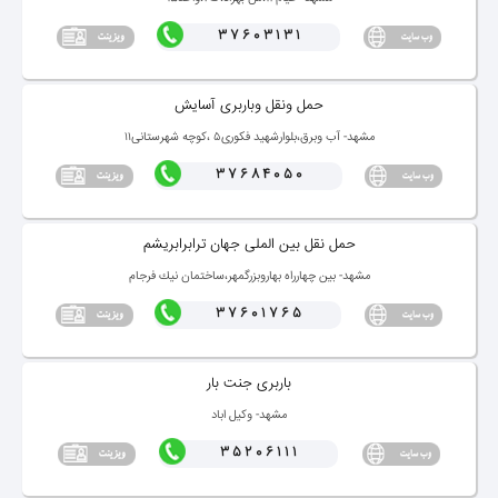
37603131
حمل ونقل وباربری آسایش
مشهد- آب وبرق،بلوارشهید فكوری۵ ،كوچه شهرستانی۱۱
37684050
حمل نقل بین الملی جهان ترابرابریشم
مشهد- بین چهارراه بهاروبزرگمهر،ساختمان نیك فرجام
37601765
باربری جنت بار
مشهد- وكیل اباد
35206111