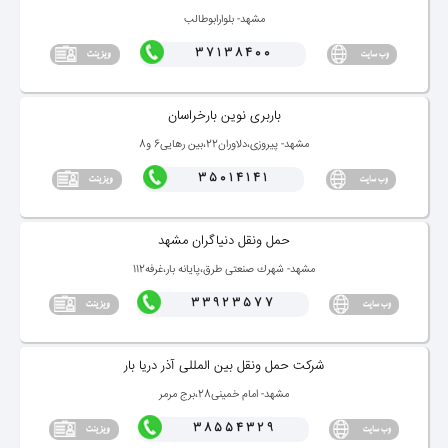
مشهد- بلوارابوطالب
37138400
باربری نوین بارخراسان
مشهد- پیروزی،دلاوران22،بین رهایی6 و8
35014141
حمل ونقل دنیاگران مشهد
مشهد- شهرك صنعتی طرق،پایانه بار،غرفه112
33923577
شركت حمل ونقل بین المللی آذر دریا بار
مشهد- امام خمینی28،برج مرمر
38554329