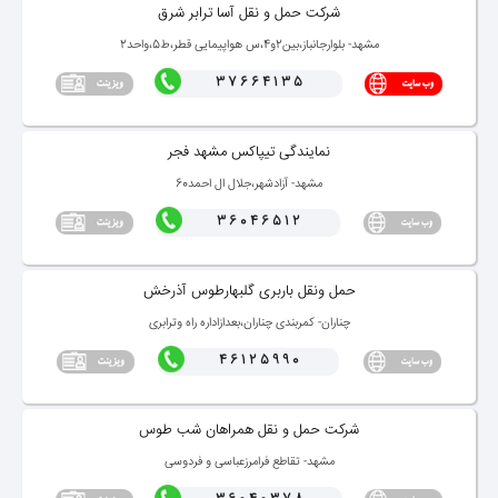
شركت حمل و نقل آسا ترابر شرق
مشهد- بلوارجانباز،بین2و4،س هواپیمایی قطر،ط5،واحد2
37664135
نمایندگی تیپاكس مشهد فجر
مشهد- آزادشهر،جلال ال احمد60
36046512
حمل ونقل باربری گلبهارطوس آذرخش
چناران- كمربندی چناران،بعدازاداره راه وترابری
46125990
شركت حمل و نقل همراهان شب طوس
مشهد- تقاطع فرامرزعباسی و فردوسی