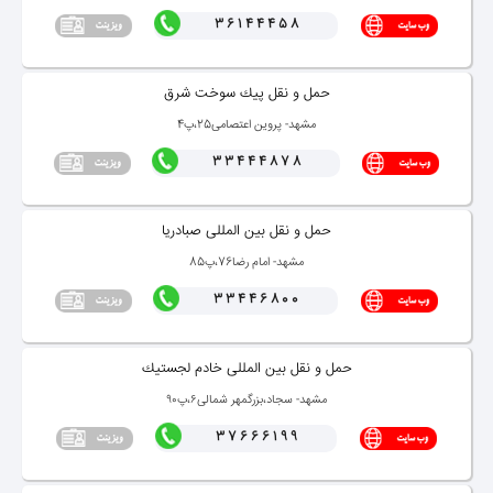
36144458
حمل و نقل پیك سوخت شرق
مشهد- پروین اعتصامی25،پ4
33444878
حمل و نقل بین المللی صبادریا
مشهد- امام رضا76،پ85
33446800
حمل و نقل بین المللی خادم لجستیك
مشهد- سجاد،بزرگمهر شمالی۶،پ۹۰
37666199