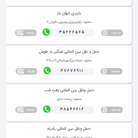
باربری جهان بار
مشهد- بلوارپیروزی،روبروی دلاوران۶
35226565
حمل و نقل بین المللی شبگیر بار طوس
مشهد- سجاد،بزرگمهرشمالی2،پ38
37676911
حمل ونقل بین المللی زهره شب
مشهد- زیست خاور
38546216
حمل ونقل بین المللی زادراه
مشهد- خیام12،س بهزاد،ط4،واحد15