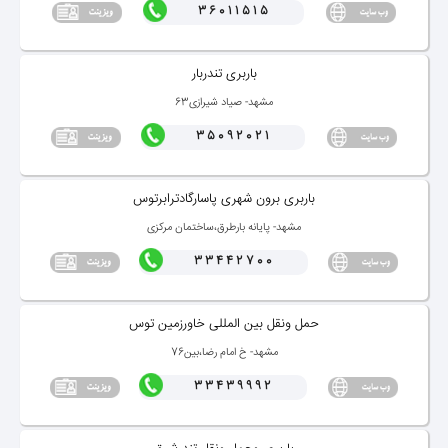
36011515
باربری تندربار
مشهد- صیاد شیرازی63
35092021
باربری برون شهری پاسارگادترابرتوس
مشهد- پایانه بارطرق،ساختمان مركزی
33442700
حمل ونقل بین المللی خاورزمین توس
مشهد- خ امام رضا،بین76
33439992