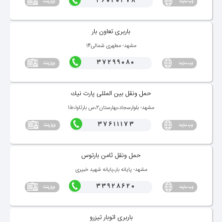
36040378
باربری تعاون بار
مشهد- مطهری شمالی14
37299080
حمل ونقل بین المللی پارت نیك
مشهد- بلوارسجاد،بهارستان2،س بارثاوا،ط1
37611173
حمل ونقل ثامن بارتوس
مشهد- پایانه بار،پایانه شهید خبیری
33928620
باربری اتوبار تیزرو