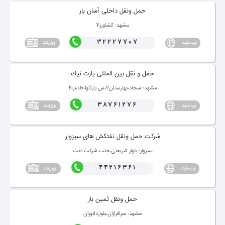
حمل ونقل داخلی آسان بار
مشهد- كشاورز7
32227707
حمل و نقل بین المللی پارت نیك
مشهد- سجاد،بهارستان2،س بارثاوا،ط1،پ4
38761276
شركت حمل ونقل نفتكش های سبزوار
سبزوار- بلوار شریعتی،جنب شركت نفت
44216361
حمل ونقل ثمین بار
مشهد- سرافرازان،بلواردلاوران