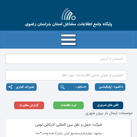
موسسات ارسال بار برون شهری
شركت حمل و نقل بین المللی آذرتاش توس
مشهد- بلوارجانباز،مجتمع كیان سنتر2،ط10،واحد1003