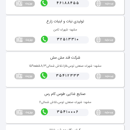
46188455
تولیدی نبات و ابنبات زارع
مشهد- شهرك ثامن
32513310
شركت قند مش مش
مشهد- شهرك صنعتی توس،فاز1،تلاش شمالی8/3،قطعه159
35412333
صنایع غذایی طوس كام رس
مشهد- شهرك صنعتی توس،تلاش شمالی6
35410006