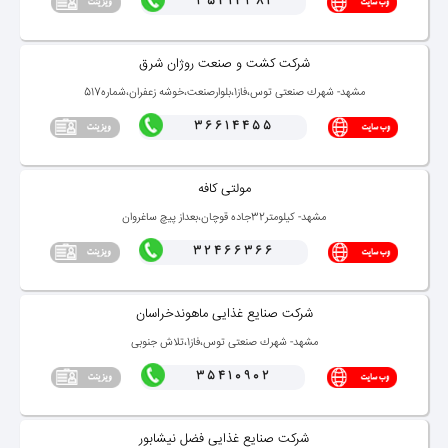
35414381
شركت كشت و صنعت روژان شرق
مشهد- شهرك صنعتی توس،فاز1،بلوارصنعت،خوشه زعفران،شماره517
36614455
مولتی كافه
مشهد- كیلومتر32جاده قوچان،بعداز پیچ ساغروان
32466366
شركت صنایع غذایی ماهوندخراسان
مشهد- شهرك صنعتی توس،فاز1،تلاش جنوبی
35410902
شركت صنایع غذایی فضل نیشابور