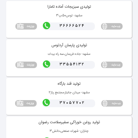
تولیدی سبزیجات آماده تامارا
مشهد- توس50،پ3
36666524
تولیدی پارسان آردتوس
مشهد- جاده فریمان،سه راه بیدك
33554132
تولید قند بارگاه
مشهد- میدان جانباز،مجتمع پاژ2
37057702
تولید روغن خوراكی سفیرسلامت رضوان
چناران- شهرك صنعتی،دانش3