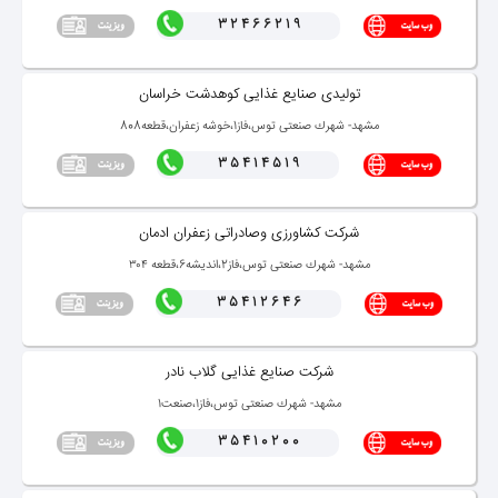
32466219
تولیدی صنایع غذایی كوهدشت خراسان
مشهد- شهرك صنعتی توس،فاز1،خوشه زعفران،قطعه808
35414519
شركت كشاورزی وصادراتی زعفران ادمان
مشهد- شهرك صنعتی توس،فاز2،اندیشه6،قطعه ۳۰۴
35412646
شركت صنایع غذایی گلاب نادر
مشهد- شهرك صنعتی توس،فاز1،صنعت1
35410200