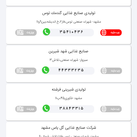
تولیدی صنایع غذایی گندمك توس
مشهد- شهرك صنعتی توس،فاز2،خ اندیشه،بین9و11
35410436
صنایع غذایی شهد شیرین
سبزوار- شهرك صنعتی،تلاش3
44333235
تولیدی شیرینی فرشته
مشهد- فكوری45،پ11
38843315
شركت صنایع غذایی گل یاس مشهد
مشهد- شهرك صنعتی توس،فاز1،تلاش شمالی6