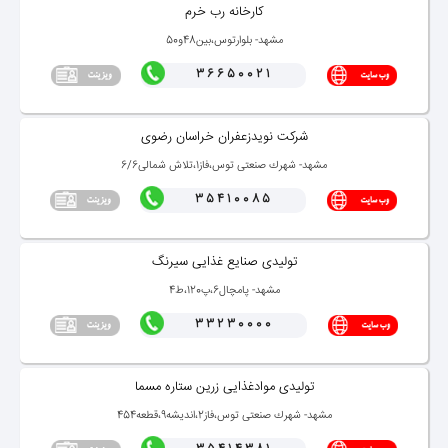
كارخانه رب خرم
مشهد- بلوارتوس،بین48و50
36650021
شركت نویدزعفران خراسان رضوی
مشهد- شهرك صنعتی توس،فاز1،تلاش شمالی6/6
35410085
تولیدی صنایع غذایی سیرنگ
مشهد- پامچال6،پ120،ط4
33230000
تولیدی موادغذایی زرین ستاره مسما
مشهد- شهرك صنعتی توس،فاز2،اندیشه9،قطعه454