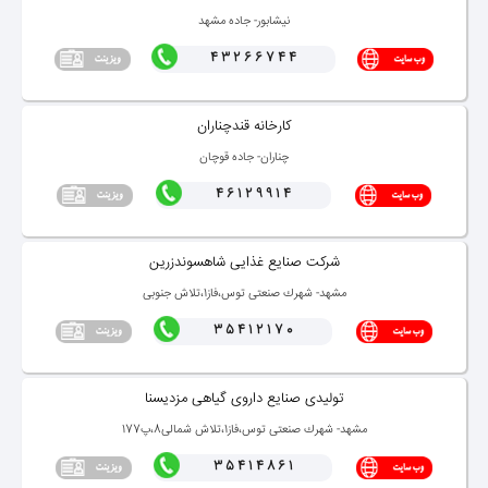
نیشابور- جاده مشهد
43266744
كارخانه قندچناران
چناران- جاده قوچان
46129914
شركت صنایع غذایی شاهسوندزرین
مشهد- شهرك صنعتی توس،فاز1،تلاش جنوبی
35412170
تولیدی صنایع داروی گیاهی مزدیسنا
مشهد- شهرك صنعتی توس،فاز1،تلاش شمالی8،پ177
35414861