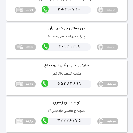
35410740
نان بستنی جواد وپسران
چناران- شهرك صنعتی،صنعت4
46139218
تولیدی تخم مرغ پیشرو صالح
مشهد- كیلومتر18كاشمر
55383699
تولید نوین زعفران
مشهد- خ هاشمی نژاد،نبش28
32226075