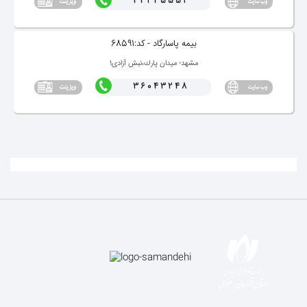
44245551
بیمه پاسارگاد - كد:68591
مشهد- میدان پارك،نبش آزادی1
36043248