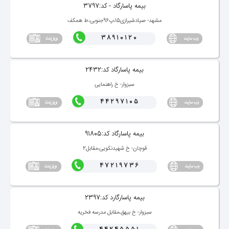
بیمه پاسارگاد - كد:3797
مشهد- صیادشیرازی15،پ96جنوبی،ط همكف
38910120
بیمه پاسارگاد كد:2432
سبزوار- خ راهنمایی
44297105
بیمه پاسارگاد كد:91805
قوچان- خ شهیدنكویی،مقابل2
47219736
بیمه پاسارگارد كد:2397
سبزوار- خ بیهق،مقابل مدرسه فخریه