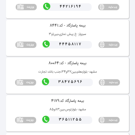
44216194
بیمه پاسارگاد - كد:8441
سبزوار- خ پیش نمازی،بین1و3
44458117
بیمه پاسارگاد - كد:80064
مشهد- بلوارمعلم،بین32و34،جنب بانك تجارت
38475696
بیمه پاسارگاد كد:4179
مشهد- بلوارتوس،بین83و85
36511255