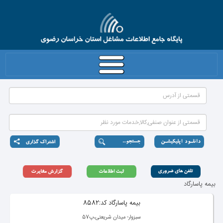
بیمه پاسارگاد
بیمه پاسارگاد كد:8582
سبزوار- میدان شریعتی،پ57