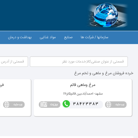
سازمانها / شركت ها
صنایع
مواد غذایی
بهداشت و درمان
آ
خرده فروشان مرغ و ماهی و تخم مرغ
مرغ وماهی قائم
فر
مشهد- احمدآباد،بین قائم15و17
38423383