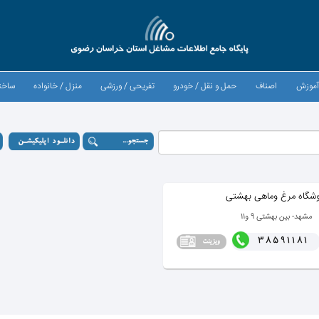
موزش
اصناف
حمل و نقل / خودرو
تفریحی / ورزشی
منزل / خانواده
ساخت
وشگاه مرغ وماهی بهشتی
مشهد- بین بهشتی 9 و11
38591181