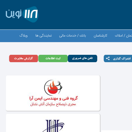
مان / املاك
كارشناسان
بانك / خدمات مالی
نمایندگی ها
وبلاگ