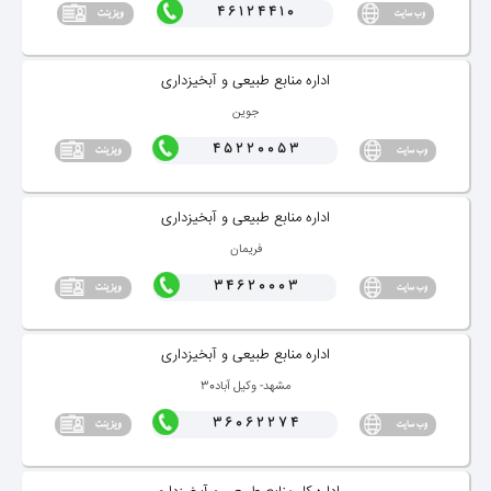
46124410
اداره منابع طبیعی و آبخیزداری
جوین
45220053
اداره منابع طبیعی و آبخیزداری
فریمان
34620003
اداره منابع طبیعی و آبخیزداری
مشهد- وكیل آباد30
36062274