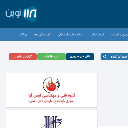
مان / املاك
كارشناسان
بانك / خدمات مالی
نمایندگی ها
وبلاگ