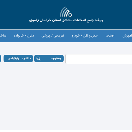
موزش
اصناف
حمل و نقل / خودرو
تفریحی / ورزشی
منزل / خانواده
ساخت