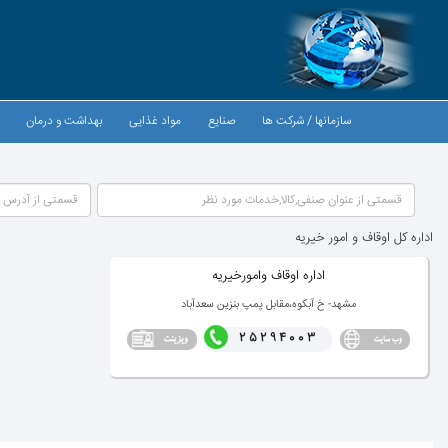
سازمانها / شركت ها
صنایع
مواد غذایی
بهداشت و درمان
آ
اداره كل اوقاف و امور خیریه
اداره اوقاف وامورخیریه
مشهد- خ آبكوه،مقابل پمپ بنزین سعدآباد
25294003