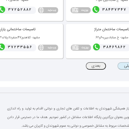
مشهد- خ سناباد،بین59و61
مشهد- كلاهدوز47
37252882
38437347
اسیسات ساختمان متراژ
تاسیسات ساختمانی یاران
مشهد- خ سناباد،بین60و62
مشهد- كلاهدوز47،منفرد11،پلاك40/3
37233556
38469862
یاز همیشگی شهروندان به اطلاعات و تلفن های تجاری و دولتی اقدام به تولید و راه اندازی
مانه 118 نوین بعنوان بزرگترین پایگاه اطلاعات مشاغل در کشور نمودیم .هدف ما در دسترس قرار دادن
شخصات مریوط به مشاغل خصوصی و دولتی به عموم شهروندان و کاربران می باشد.