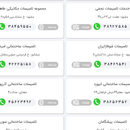
خدمات تاسیسات نجفی
مجموعه تاسیسات مكانیكی طاها
مشهد- هفت تیر23،پ99
مشهد- خ سناباد،بین58و60
38459550
38927585
تاسیسات شوفاژایران
تاسیسات ساختمانی امید
هد- خ سناباد،نبش خاكساری7
نیشابور- خ فردوسی جنوبی،مقابل2/3
42225158
38469541
سیسات ساختمانی ابیورد
تاسیسات ساختمانی آذرپو
د- معلم44،نبش فراهانی24
جغتای- عدالت4
45623492
38656352
تاسیسات پیشگامان
تاسیسات ساختمانی سورن