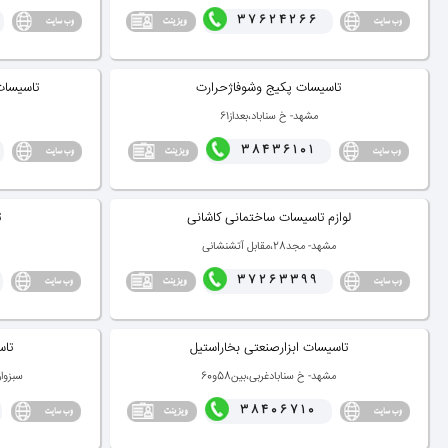
37624266
تاسیسات پكیج وشوفاژحرارت
تاسیسات
مشهد- خ سناباد،بعداز61
38436101
لوازم تاسیسات ساختمانی كاشانی
ت
مشهد- مجد28،مقابل آتشنشانی
37263399
تاسیسات ابزارصنعتی بخاراستیل
تاس
مشهد- خ سنابادغربی،بین58و60
سبزوا
38406710