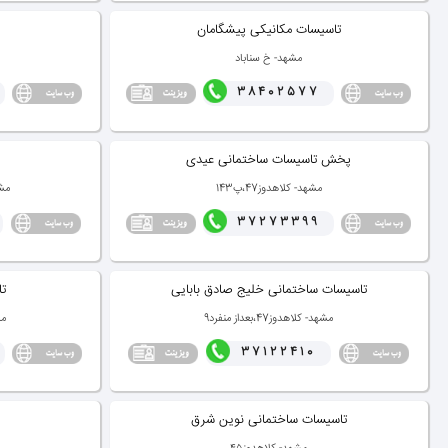
تاسیسات مكانیكی پیشگامان
مشهد- خ سناباد
38402577
پخش تاسیسات ساختمانی عیدی
مشهد- كلاهدوز47،پ143
مش
37273399
تاسیسات ساختمانی خلیج صادق بابایی
تا
مشهد- كلاهدوز47،بعداز منفرد9
مشه
37122410
تاسیسات ساختمانی نوین شرق