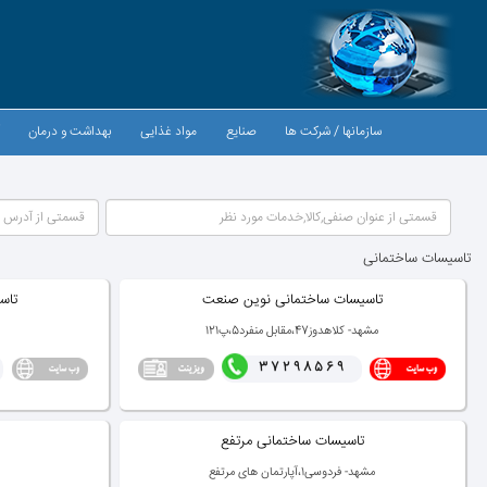
سازمانها / شركت ها
صنایع
مواد غذایی
بهداشت و درمان
آ
تاسیسات ساختمانی
تاسیسات ساختمانی نوین صنعت
تاس
مشهد- كلاهدوز47،مقابل منفرد5،پ121
37298569
تاسیسات ساختمانی مرتفع
مشهد- فردوسی1،آپارتمان های مرتفع