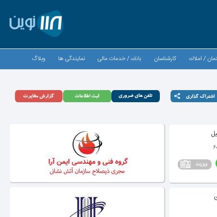
مان / املاك
كارشناسان
بانك / خدمات مالی
نمایندگی ها
وبلاگ
یل
ی