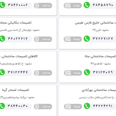
38460006
38458790
 ساختمانی خلیج فارس نعیمی
تاسیسات مكانیكی سجاد
مشهد- قرنی24
مشهد- بلوارجلال آل احمد،بین قاسمی67و69
36022617
37267127
اسیسات ساختمانی سانا
كالاهای تاسیسات ساختمانی 
مشهد- كلاهدوز47
مشهد- خ كلاهدوز،بعدازمنفرد9
37122447
37124079
یسات ساختمانی بهرآبادی
تاسیسات استخر گرما
ر- خ اسدآبادی،مقابل مكتب نرجس
مشهد- بزرگراه پیامبراعظم،بین99و101
38440030
44224291