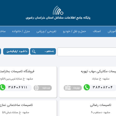
موزش
اصناف
حمل و نقل / خودرو
تفریحی / ورزشی
منزل / خانواده
ساخت
یسات مكانیكی مهاب تهویه
فروشگاه تاسیسات بخاراست
مشهد- خ سناباد
مشهد- خ سنابادغربی،بین58و60
38406711
38408204
تاسیسات رضائی
تاسیسات ساختمانی نماز
مشهد- دستغیب6
مشهد- خ سناباد،نبش58