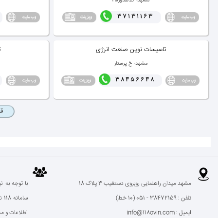
مشهد- كلاهدوز۴۵
37131163
تاسیسات نوین صنعت انرژی
ت
مشهد- خ پرستار
38456648
مشهد میدان راهنمایی روبروی دستغیب 3 پلاک 18
با توجه به ن
تلفن : 38472159 - 051 (10 خط)
سا
ایمیل : info@118ovin.com
اطلاعات و م