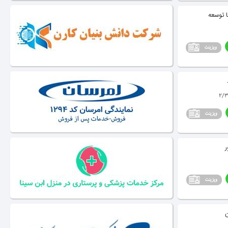
 توسعه
ر