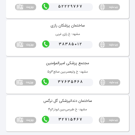
52229767
ساختمان پزشكان رازی
مشهد- خ رازی غربی
38385012
مجتمع پزشكی امیرالمؤمنین
مشهد- خ ولیعصر،بین صانع3و5
37635468
ساختمان دندانپزشكی گل نرگس
مشهد- خ طبرسی،بین ابوذر2و4
32715467