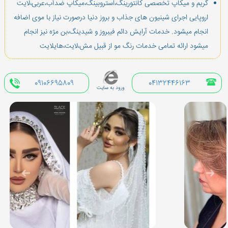
گریم و میكاپ تخصصی كانتورینگ،استروبینگ،میكاپ ضدآب،عربی،لایت
اروپایی اجرای شینیون های جذاب و بروز دنیا درصورت نیاز با موی اضافه
انجام میشود. خدمات آرایش دائم فیبروز و شیدینگ،بن مژه نیز انجام
میشود ارائه تمامی خدمات رنگ مو از قبیل مش،لایت،هایلایت
09106695809
04132446163
ورود به سایت