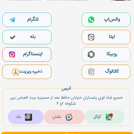
واتس‌اپ
تلگرام
بله
ایتا
روبیکا
اینستاگرام
کاتالوگ
ذخیره ویزینت
آدرس
خسرو شاه كوی پاسداران خیابان حافظ بعد از حسینیه بیت العباس بین
شكوفه ۲و ۴
گوگل
نشان
بلد