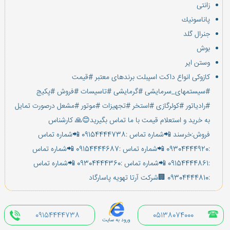
زانتی
پاناسونیك
جنرال گلد
بوش
وستن ایر
كازوكی انواع داكت اسپبلت برندهای معتبر #قیمت
#سیستمهای_سرمایشی #گرمایشی #تاسیسات #فروش #پكیج
#رادیاتور #كولرگازی #استخر #تجهیزات #موتور #مشعل درصورت تمایل
به خرید و استعلام قیمت با ما تماس بگیرید😊🙏 كارشناس
فروش:خرسند 📲شماره تماس :09154444738 📲شماره تماس
:09304444920 📲شماره تماس :09154444687 📲شماره تماس
:09154444861 📲شماره تماس :09304444360 📲شماره تماس
:09304444810 🏢شركت آرتا تهویه پاسارگاد
09154444738
05138074000
ورود به سایت