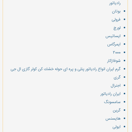
رادیاتور
بوتان
فرولی
لورچ
ایساتیس
ایمرگاس
2000
شوفاژكار
گرم ایران انواع رادیاتور پنلی و پره ای حوله خشك كن كولر گازی ال جی
گری
اجنرال
ایران رادیاتور
سامسونگ
گرین
هایسنس
ایولی