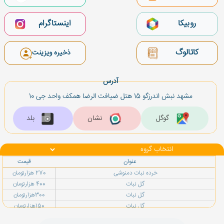
روبیکا
اینستاگرام
کاتالوگ
ذخیره ویزینت
آدرس
مشهد نبش اندرزگو 15 هتل ضیافت الرضا همكف واحد جى 10
گوگل
نشان
بلد
عنوان
قیمت
خرده نبات دمنوشى
270 هزارتومان
گل نبات
400 هزارتومان
گل نبات
300هزارتومان
گل نبات
150هزارتومان
نبات قلبى
300هزارتومان