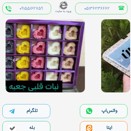
09155162759
05136236662
ورود به سایت
واتس‌اپ
تلگرام
بله
ایتا