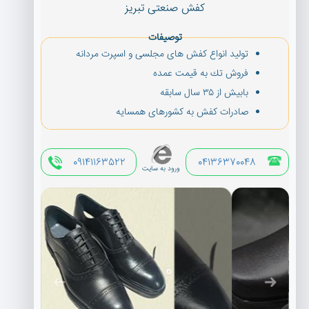
كفش صنعتی تبریز
توصیفات
تولید انواع كفش های مجلسی و اسپرت مردانه
فروش تك به قیمت عمده
بابیش از ۳۵ سال سابقه
صادرات كفش به كشورهای همسایه
09141163522
04136370048
ورود به سایت