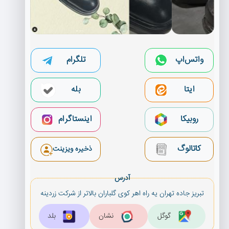
واتس‌اپ
تلگرام
بله
ایتا
روبیکا
اینستاگرام
کاتالوگ
ذخیره ویزینت
آدرس
تبریز جاده تهران یه راه اهر كوی گلباران بالاتر از شركت زردینه
گوگل
نشان
بلد